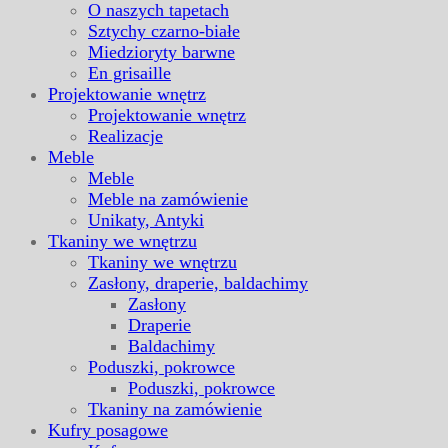
O naszych tapetach
Sztychy czarno-białe
Miedzioryty barwne
En grisaille
Projektowanie wnętrz
Projektowanie wnętrz
Realizacje
Meble
Meble
Meble na zamówienie
Unikaty, Antyki
Tkaniny we wnętrzu
Tkaniny we wnętrzu
Zasłony, draperie, baldachimy
Zasłony
Draperie
Baldachimy
Poduszki, pokrowce
Poduszki, pokrowce
Tkaniny na zamówienie
Kufry posagowe