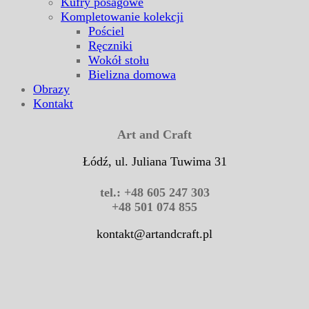
Kufry posagowe
Kompletowanie kolekcji
Pościel
Ręczniki
Wokół stołu
Bielizna domowa
Obrazy
Kontakt
Art and Craft
Łódź, ul. Juliana Tuwima 31
tel.: +48 605 247 303
+48 501 074 855
kontakt@artandcraft.pl