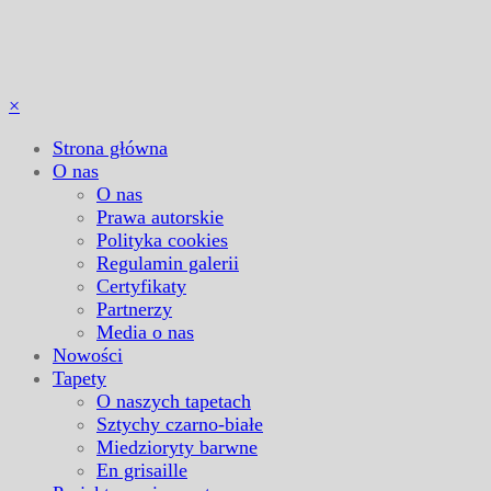
×
Strona główna
O nas
O nas
Prawa autorskie
Polityka cookies
Regulamin galerii
Certyfikaty
Partnerzy
Media o nas
Nowości
Tapety
O naszych tapetach
Sztychy czarno-białe
Miedzioryty barwne
En grisaille